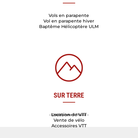
Vols en parapente
Vol en parapente hiver
Baptême Hélicoptère ULM
SUR TERRE
Location de VTT
– Crédit photo ©
Thuria
–
Vente de vélo
Accessoires VTT