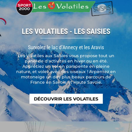
LES VOLATILES - LES SAISIES
Survolez le lac d’Annecy et les Aravis
Les Volatiles aux Saisies vous propose tout un
panel de d'activités en hiver ou en été.
Appréciez un vol en parapente en pleine
nature, et volez avec des oiseaux ! Arpentez en
motoneige un des plus beaux parcours de
France en Savoie et Haute Savoie.
DÉCOUVRIR LES VOLATILES