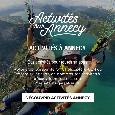
ACTIVITÉS À ANNECY
Des activités pour toutes saisons
Motoneige, parapente, VTT, hélicoptère-ULM ou
encore ski et surfs, de nombreuses activités à
découvrir en toute saison
Sensations garanties !!!
DÉCOUVRIR ACTIVITÉS ANNECY