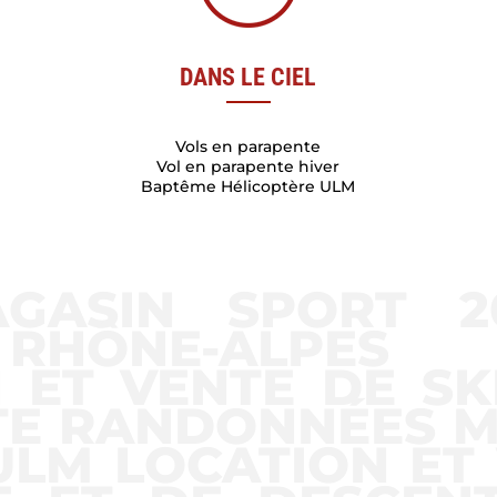
DANS LE CIEL
Vols en parapente
Vol en parapente hiver
Baptême Hélicoptère ULM
GASIN SPORT 20
 RHÔNE-ALPES
ET VENTE DE SKI
TE RANDONNÉES M
ULM LOCATION ET 