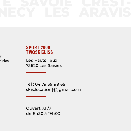
E SAVOIE CREST-
ECY LES ARAVIS
SPORT 2000
TWOSKIGLISS
y
Les Hauts lieux
isies
73620 Les Saisies
Tél : 04 79 39 98 65
skis.location[@]gmail.com
Ouvert 7J /7
de 8h30 à 19h00