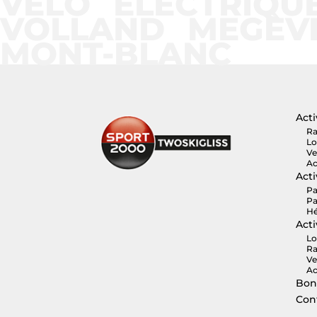
VÉLO ÉLECTRIQU
VOLLAND MEGÈVE
MONT-BLANC
Acti
Ra
Lo
Ve
Ac
Acti
Pa
Pa
Hé
Acti
Lo
Ra
Ve
Ac
Bon
Con