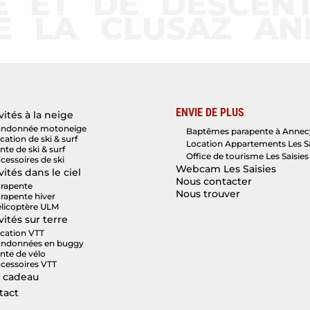
E ET DE DESCENT
 LA CLUSAZ ANN
ENVIE DE PLUS
vités à la neige
ndonnée motoneige
Baptêmes parapente à Annec
cation de ski & surf
Location Appartements Les Sa
nte de ski & surf
Office de tourisme Les Saisies
cessoires de ski
Webcam Les Saisies
vités dans le ciel
Nous contacter
rapente
Nous trouver
rapente hiver
licoptère ULM
vités sur terre
cation VTT
ndonnées en buggy
nte de vélo
cessoires VTT
 cadeau
tact